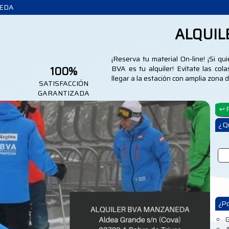
NEDA
ALQUIL
¡Reserva tu material On-line! ¡Si q
100%
BVA es tu alquiler! Evítate las co
llegar a la estación con amplia zona
SATISFACCIÓN
GARANTIZADA
¿ Q
¿Po
G
A