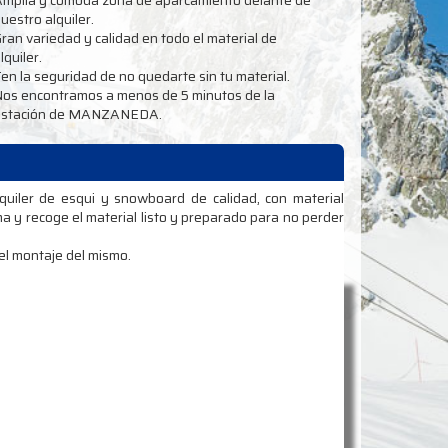
uestro alquiler.
ran variedad y calidad en todo el material de
lquiler.
en la seguridad de no quedarte sin tu material.
os encontramos a menos de 5 minutos de la
estación de MANZANEDA.
quiler de esqui y snowboard de calidad, con material
a y recoge el material listo y preparado para no perder
 el montaje del mismo.